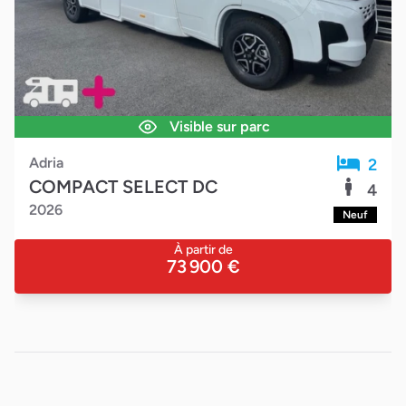
c
Visible sur parc
Adria
2
MATRIX PLUS 670 DC
4
2025
Neuf
86 998 €
82 500 €