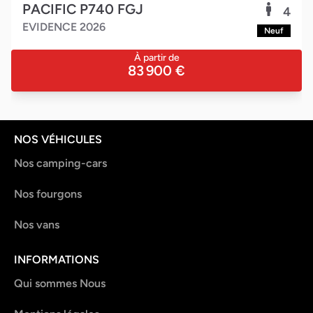
VEGA 600G
4
evidence 2026
Neuf
partir de
À p
 900 €
67
NOS VÉHICULES
Nos camping-cars
Nos fourgons
Nos vans
INFORMATIONS
Qui sommes Nous