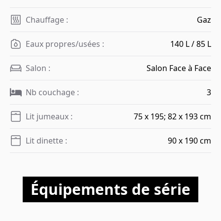
Chauffage :
Gaz
Eaux propres/usées :
140 L / 85 L
Salon :
Salon Face à Face
Nb couchage :
3
Lit jumeaux :
75 x 195; 82 x 193 cm
Lit dinette :
90 x 190 cm
Équipements de série