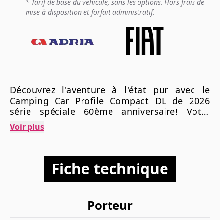
* Tarif de base du véhicule, sans les options. Hors frais de
mise à disposition et forfait administratif.
Découvrez l'aventure à l'état pur avec le
Camping Car Profile Compact DL de 2026
série spéciale 60ème anniversaire! Votre
prochaine escapade commence ici !
Voir plus
Fiche technique
Porteur