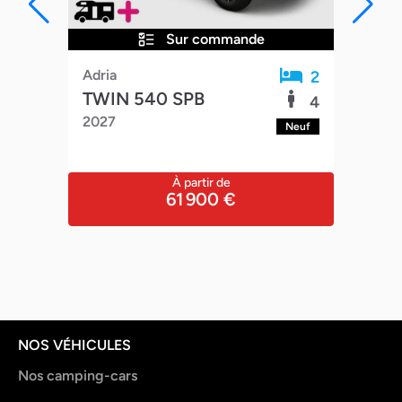
Sur commande
Adria
Poss
2
3
TWIN 540 SPB
SU
4
4
2027
FRE
Neuf
euf
À partir de
61 900 €
NOS VÉHICULES
Nos camping-cars