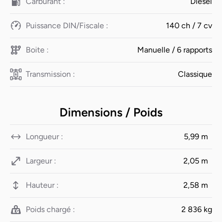
Carburant :
Diesel
Puissance DIN/Fiscale :
140 ch / 7 cv
Boite :
Manuelle / 6 rapports
Transmission :
Classique
Dimensions / Poids
Longueur :
5,99 m
Largeur :
2,05 m
Hauteur :
2,58 m
Poids chargé :
2 836 kg