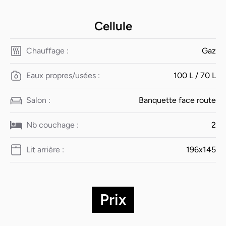
Cellule
Chauffage :
Gaz
Eaux propres/usées :
100 L / 70 L
Salon :
Banquette face route
Nb couchage :
2
Lit arrière :
196x145
Prix