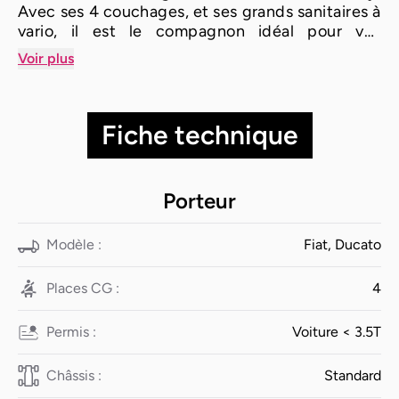
Avec ses 4 couchages, et ses grands sanitaires à
vario, il est le compagnon idéal pour vos
escapades en famille. Que vous soyez un
Voir plus
amateur de camping ou un voyageur chevronné,
ce fourgon répondra à toutes vos attentes.
Fiche technique
Porteur
Modèle :
Fiat, Ducato
Places CG :
4
Permis :
Voiture < 3.5T
Châssis :
Standard