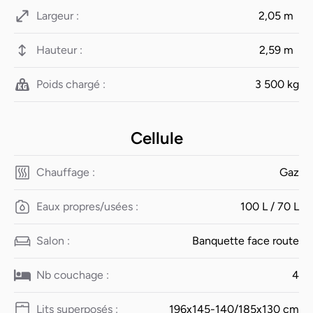
Largeur :
2,05 m
Hauteur :
2,59 m
Poids chargé :
3 500 kg
Cellule
Chauffage :
Gaz
Eaux propres/usées :
100 L / 70 L
Salon :
Banquette face route
Nb couchage :
4
Lits superposés :
196x145-140/185x130 cm