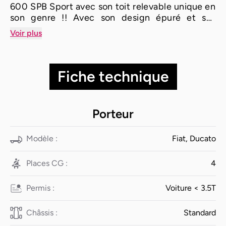
600 SPB Sport avec son toit relevable unique en
son genre !! Avec son design épuré et ses
finitions haut de gamme, ce fourgon aménagé
Voir plus
allie confort et fonctionnalité pour des
escapades inoubliables. Doté d'un agencement
intelligent et de technologies innovantes, l'Adria
Fiche technique
Twin Sports 600 SPB vous offre une expérience
de voyage sans pareille.
Porteur
Modèle :
Fiat, Ducato
Places CG :
4
Permis :
Voiture < 3.5T
Châssis :
Standard