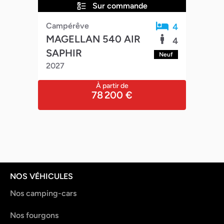
Sur commande
Campérêve
Adr
4
4
MAGELLAN 540 AIR
TW
4
4
SAPHIR
202
euf
Neuf
2027
À partir de
78 200 €
NOS VÉHICULES
Nos camping-cars
Nos fourgons