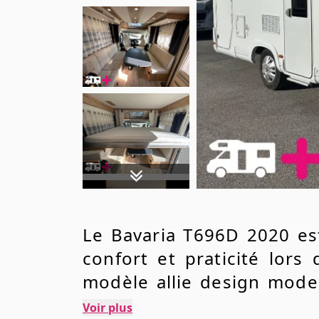
Le Bavaria T696D 2020 es
confort et praticité lors
modèle allie design moder
Avec un kilométrage de s
Voir plus