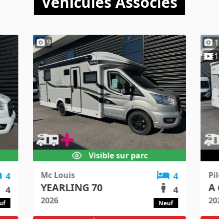
Véhicules Associés
9
1
1
Visible sur parc
Mc Louis
Pi
4
4
YEARLING 70
A 
4
4
2026
20
uf
Neuf