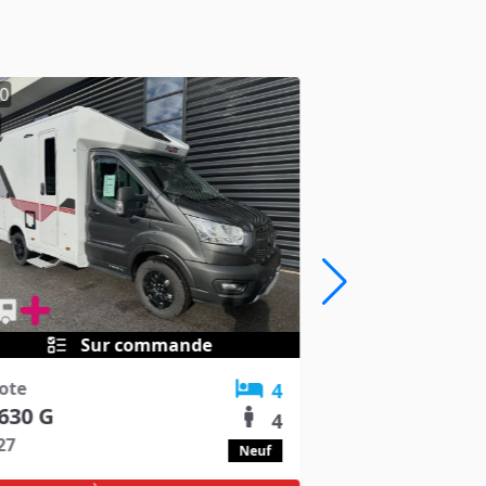
0
Sur commande
lote
4
630 G
4
27
Neuf