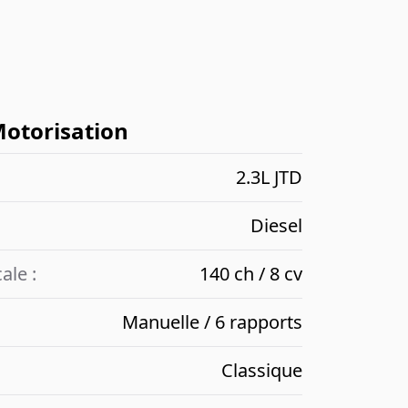
otorisation
2.3L JTD
Diesel
ale :
140 ch / 8 cv
Manuelle / 6 rapports
Classique