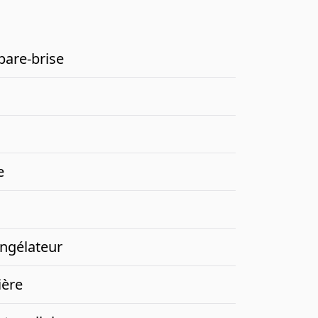
pare-brise
e
ongélateur
ière