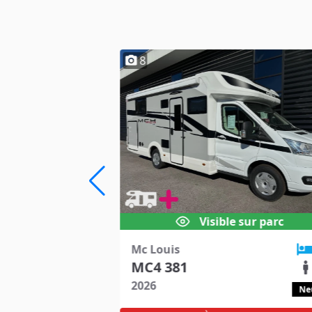
8
 sur parc
Visible sur parc
Mc Louis
5
MC4 381
5
2026
Neuf
Ne