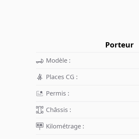
sur toutes vos routes.
Porteur
Modèle :
Places CG :
Permis :
Châssis :
Kilométrage :