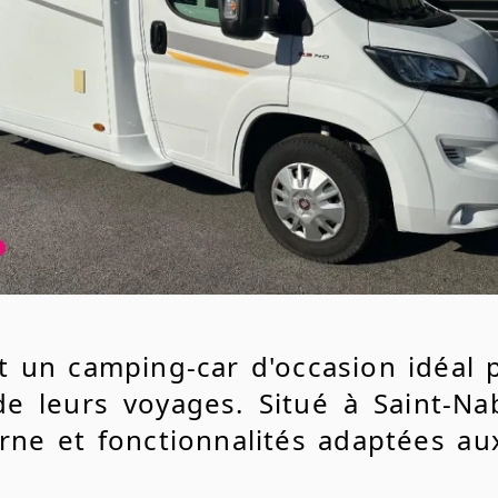
t un camping-car d'occasion idéal 
 de leurs voyages. Situé à Saint-N
ne et fonctionnalités adaptées au
eulement 48 977 km, ce véhicule es