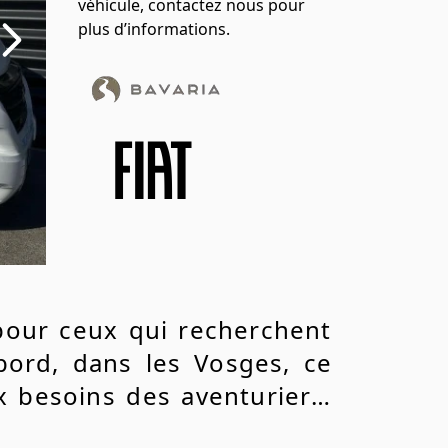
véhicule, contactez nous pour
plus d’informations.
pour ceux qui recherchent
abord, dans les Vosges, ce
x besoins des aventuriers.
t prêt à vous accompagner