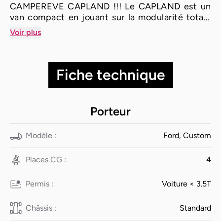
CAMPEREVE CAPLAND !!! Le CAPLAND est un
van compact en jouant sur la modularité totale
avec une cellule composée d’une cuisine et des
Voir plus
rangements, et de deux rangées de rails
destinées aux équipements escamotables :
sièges individuels et caissons. L’intérieur
Fiche technique
s’adapte à vos besoins en véhicule utilitaire ou
en véhicule de loisirs !
Porteur
Modèle :
Ford, Custom
Places CG :
4
Permis :
Voiture < 3.5T
Châssis :
Standard