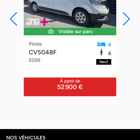
Visible sur parc
Pilo
Pilote
4
4
CV
CV504BF
5
4
FIT
2026
euf
Neuf
À partir de
52 900 €
NOS VÉHICULES