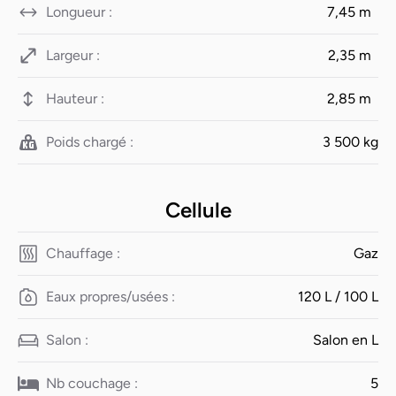
Longueur :
7,45 m
Largeur :
2,35 m
Hauteur :
2,85 m
Poids chargé :
3 500 kg
Cellule
Chauffage :
Gaz
Eaux propres/usées :
120 L / 100 L
Salon :
Salon en L
Nb couchage :
5