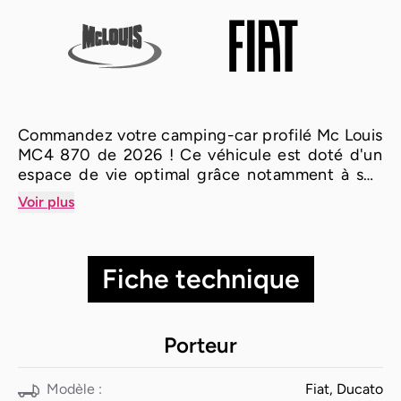
Commandez votre camping-car profilé Mc Louis
MC4 870 de 2026 ! Ce véhicule est doté d'un
espace de vie optimal grâce notamment à son
salon face à face et ses lits jumeaux. Idéal pour
Voir plus
4 personnes, il saura vous séduire. N'attendez
plus !!!
Fiche technique
Porteur
Modèle :
Fiat, Ducato