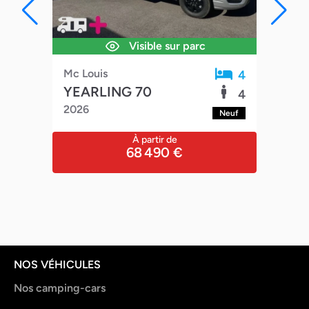
Visible sur parc
Mc Louis
Pilo
5
4
YEARLING 70
A 
5
4
2026
202
euf
Neuf
À partir de
68 490 €
NOS VÉHICULES
Nos camping-cars