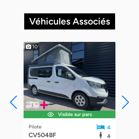
Véhicules Associés
10
10
Visible sur parc
Pilo
Pilote
4
4
CV
CV504BF
5
4