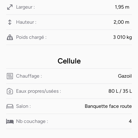
Largeur :
1,95 m
Hauteur :
2,00 m
Poids chargé :
3 010 kg
Cellule
Chauffage :
Gazoil
Eaux propres/usées :
80 L / 35 L
Salon :
Banquette face route
Nb couchage :
4