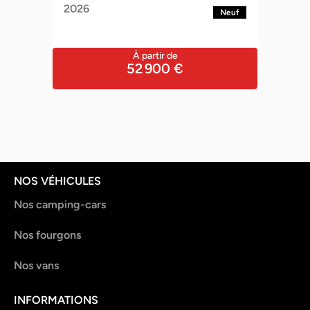
FIT
2026
euf
Neuf
À partir de
52 900 €
NOS VÉHICULES
Nos camping-cars
Nos fourgons
Nos vans
INFORMATIONS