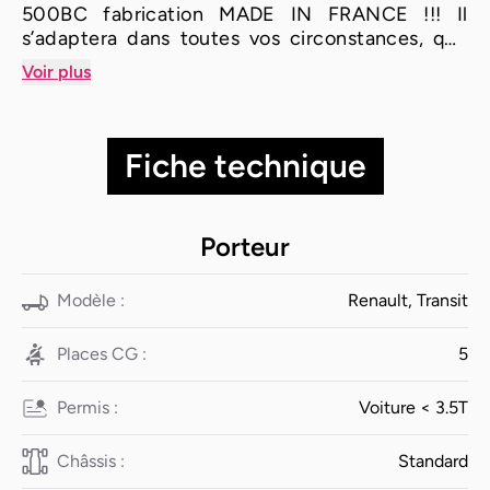
500BC fabrication MADE IN FRANCE !!! Il
s’adaptera dans toutes vos circonstances, que
ce soit pour vos trajets quotidiens ou encore
Voir plus
pour partir en famille ou entre amis mais surtout
pour profiter d’un week-end prolongé de
dernière minute grâce sa cuisine intégrée et son
Fiche technique
toit relevable vous passerez vos plus belles nuits
à la belle étoile !!!
Porteur
Modèle :
Renault, Transit
Places CG :
5
Permis :
Voiture < 3.5T
Châssis :
Standard