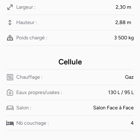
Largeur :
2,30 m
Hauteur :
2,88 m
Poids chargé :
3 500 kg
Cellule
Chauffage :
Gaz
Eaux propres/usées :
130 L / 95 L
Salon :
Salon Face à Face
Nb couchage :
4