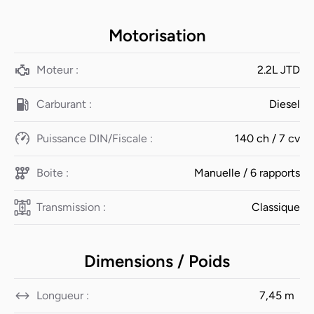
Motorisation
Moteur :
2.2L JTD
Carburant :
Diesel
Puissance DIN/Fiscale :
140 ch / 7 cv
Boite :
Manuelle / 6 rapports
Transmission :
Classique
Dimensions / Poids
Longueur :
7,45 m