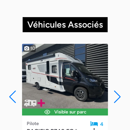
Véhicules Associés
DESTOCKAGE
10
9
1
Visible sur parc
Pilote
Adr
4
4