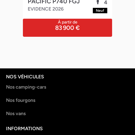
PACIFIC P740 FGJ
MA
4
4
EVIDENCE 2026
202
euf
Neuf
À partir de
83 900 €
NOS VÉHICULES
Nos camping-cars
Nos fourgons
Nos vans
INFORMATIONS