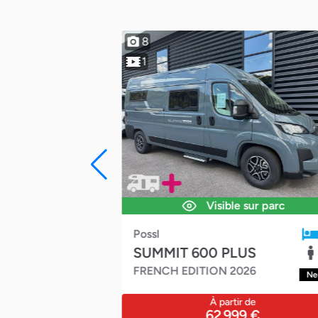
NO
8
1
ommande
Visible sur parc
Possl
2
SUMMIT 600 PLUS
4
FRENCH EDITION 2026
Neuf
Ne
r de
À partir de
0 €
62 999 €