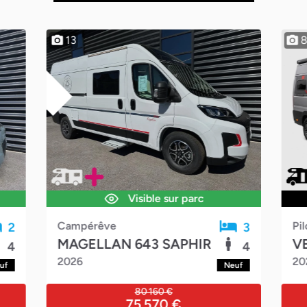
UVEAUTÉS
13
Visible sur parc
Campérêve
Pil
2
3
MAGELLAN 643 SAPHIR
V
4
4
2026
20
uf
Neuf
80 160 €
75 570 €