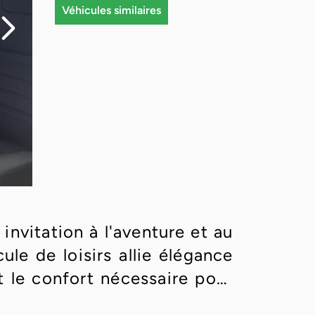
Véhicules similaires
nvitation à l'aventure et au
le de loisirs allie élégance
t le confort nécessaire pour
quipé de matériaux de haute