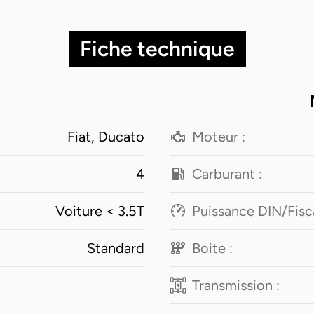
rnier cri, pour vivre chaque escapade
026 est conçu pour répondre à tout
Fiche technique
 conduite agréable. Que vous soy
fourgon est votre partenaire idéal. C
 tous les détails de ce modèle excep
nouveaux horizons avec le PILOTE VEGA
Fiat, Ducato
Moteur :
4
Carburant :
Voiture < 3.5T
Puissance DIN/Fisca
Standard
Boite :
Transmission :