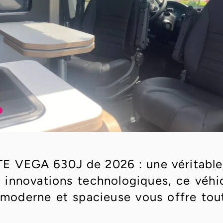
 VEGA 630J de 2026 : une véritable i
 innovations technologiques, ce véhicu
 moderne et spacieuse vous offre tou
Profitez de son intérieur luxueux, é