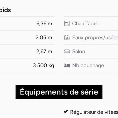
oids
6,36 m
Chauffage :
2,05 m
Eaux propres/usées
2,67 m
Salon :
3 500 kg
Nb couchage :
Équipements de série
Régulateur de vites