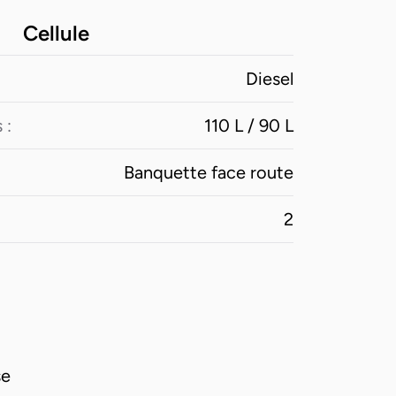
Cellule
Diesel
 :
110 L / 90 L
Banquette face route
2
se