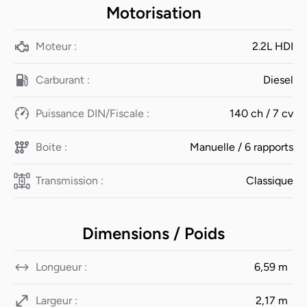
Motorisation
Moteur :
2.2L HDI
Carburant :
Diesel
Puissance DIN/Fiscale :
140 ch / 7 cv
Boite :
Manuelle / 6 rapports
Transmission :
Classique
Dimensions / Poids
Longueur :
6,59 m
Largeur :
2,17 m