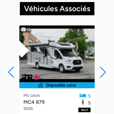
Véhicules Associés
OUVEAUTÉS
DESTOCKAGE
10
8
Disponible usine
Mc 
Mc Louis
4
5
MC
MC4 879
4
5
202
2026
euf
Neuf