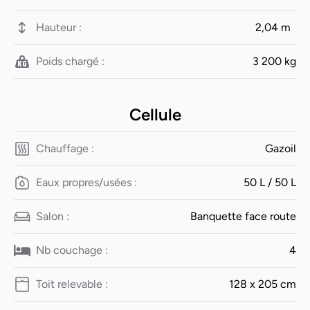
Hauteur :
2,04 m
Poids chargé :
3 200 kg
Cellule
Chauffage :
Gazoil
Eaux propres/usées :
50 L / 50 L
Salon :
Banquette face route
Nb couchage :
4
Toit relevable :
128 x 205 cm