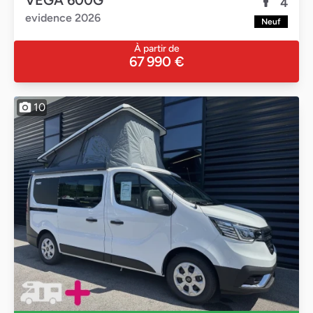
VEGA 600G
4
evidence 2026
Neuf
À partir de
67 990 €
10