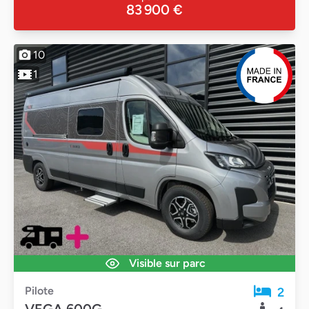
83 900 €
10
1
Visible sur parc
Pilote
2