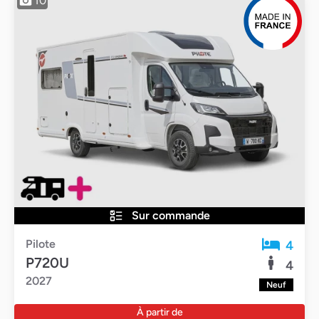
10
Sur commande
Pilote
4
P720U
4
2027
Neuf
À partir de