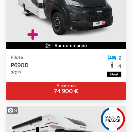
Sur commande
Pilote
2
P690D
4
2027
Neuf
À partir de
74 900 €
8