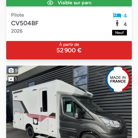
Visible sur parc
Pilote
4
CV504BF
4
2026
Neuf
À partir de
52 900 €
9
1