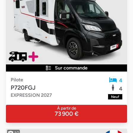
Sur commande
Pilote
4
P720FGJ
4
EXPRESSION 2027
Neuf
À partir de
73 900 €