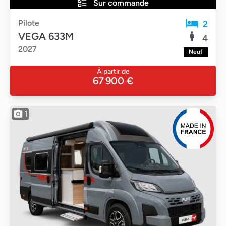
Sur commande
Pilote
2
VEGA 633M
4
2027
Neuf
À partir de
67 900 €
1