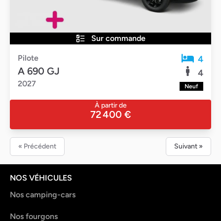
Sur commande
Pilote
4
A 690 GJ
4
2027
Neuf
À partir de
72 400 €
« Précédent
Suivant »
NOS VÉHICULES
Nos camping-cars
Nos fourgons