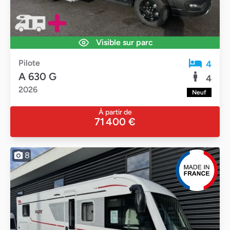
Visible sur parc
Pilote
4
A 630 G
4
2026
Neuf
À partir de
71 400 €
8