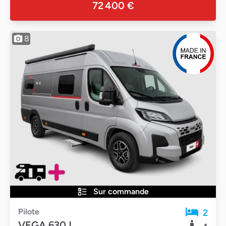
72 400 €
8
Sur commande
Pilote
2
VEGA 630J