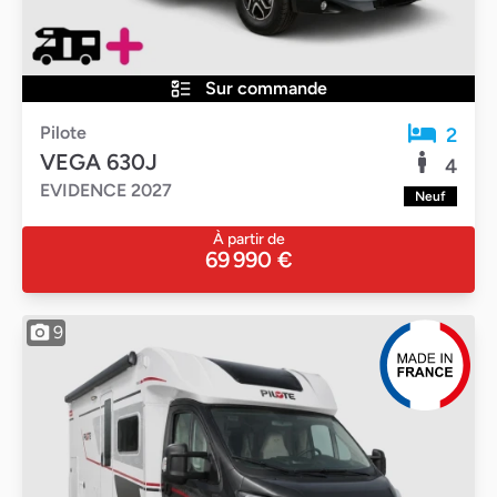
Sur commande
Pilote
2
VEGA 630J
4
EVIDENCE 2027
Neuf
À partir de
69 990 €
9