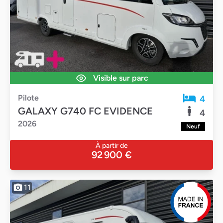
Visible sur parc
Pilote
4
GALAXY G740 FC EVIDENCE
4
2026
Neuf
À partir de
92 900 €
11