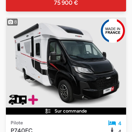
75 900 €
8
Sur commande
Pilote
4
P740FC
4