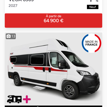
4
2027
Neuf
À partir de
64 900 €
13