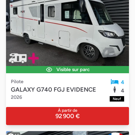
Visible sur parc
Pilote
4
GALAXY G740 FGJ EVIDENCE
4
2026
Neuf
À partir de
92 900 €