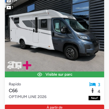
11
1
Visible sur parc
Rapido
3
C66
4
OPTIMUM LINE 2026
Neuf
À partir de