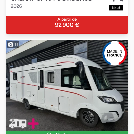
2026
Neuf
À partir de
92 900 €
11