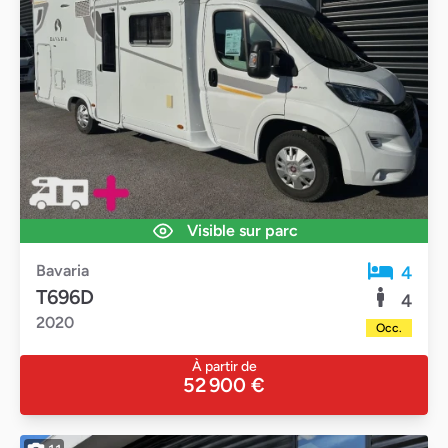
Visible sur parc
Bavaria
4
T696D
4
2020
Occ.
À partir de
52 900 €