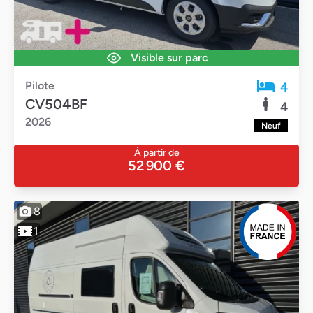
Visible sur parc
Pilote
4
CV504BF
4
2026
Neuf
À partir de
52 900 €
8
1