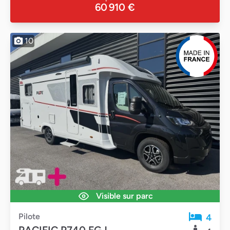
60 910 €
10
Visible sur parc
Pilote
4