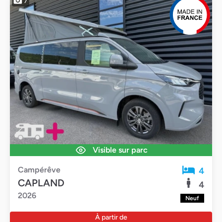
7
Visible sur parc
Campérêve
4
CAPLAND
4
2026
Neuf
À partir de