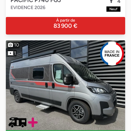
PACIFIC P740 FGJ
4
EVIDENCE 2026
Neuf
À partir de
83 900 €
10
1