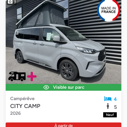
9
Visible sur parc
Campérêve
4
CITY CAMP
5
2026
Neuf
À partir de