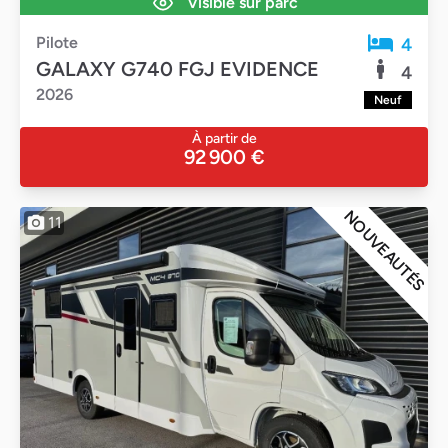
Visible sur parc
Pilote
4
GALAXY G740 FGJ EVIDENCE
4
2026
Neuf
À partir de
92 900 €
NOUVEAUTÉS
11