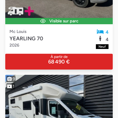
Visible sur parc
Mc Louis
4
YEARLING 70
4
2026
Neuf
À partir de
68 490 €
9
1