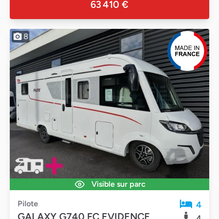
63 410 €
8
Visible sur parc
Pilote
4
GALAXY G740 FC EVIDENCE
4