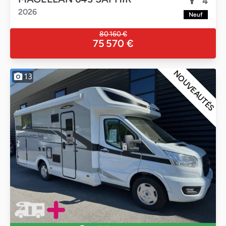
4
2026
Neuf
80 160 €
75 570 €
NOUVEAUTÉS
13