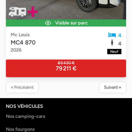
Visible sur parc
Mc Louis
4
MC4 870
4
2026
Neuf
83 430 €
79 211 €
« Précédent
Suivant »
NOS VÉHICULES
Nos camping-cars
Nos fourgons