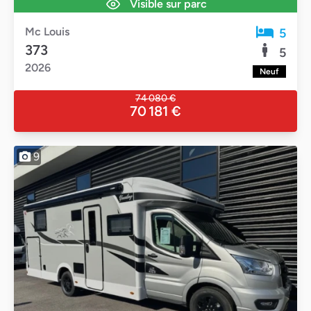
Visible sur parc
Mc Louis
5
373
5
2026
Neuf
74 080 €
70 181 €
9