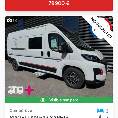
79 900 €
NOUVEAUTÉS
13
Visible sur parc
Campérêve
3
MAGELLAN 643 SAPHIR