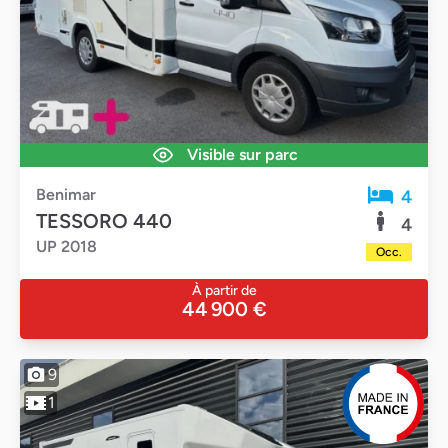
Visible sur parc
Benimar
4
TESSORO 440
4
UP 2018
Occ.
À partir de
44 900 €
9
1