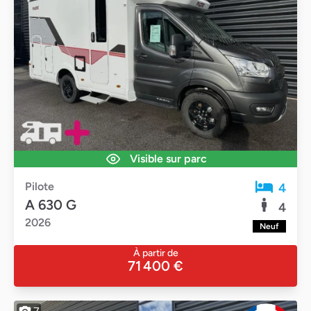
Visible sur parc
Pilote
4
A 630 G
4
2026
Neuf
À partir de
71 400 €