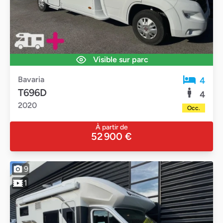
Visible sur parc
Bavaria
4
T696D
4
2020
Occ.
À partir de
52 900 €
9
1