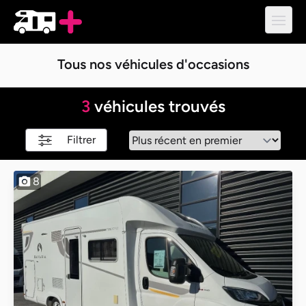
Ouvri
Tous nos véhicules d'occasions
3
véhicules trouvés
Filtrer
8