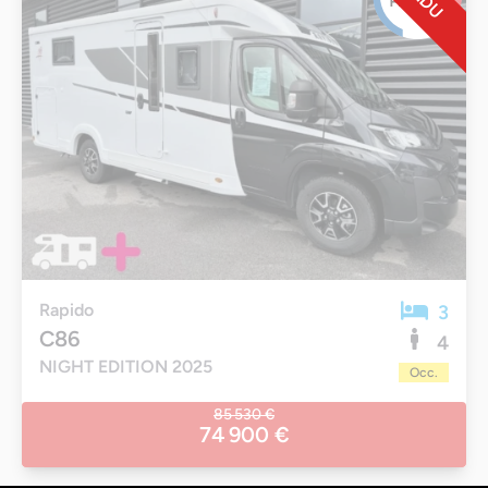
Rapido
3
C86
4
NIGHT EDITION 2025
Occ.
85 530 €
74 900 €