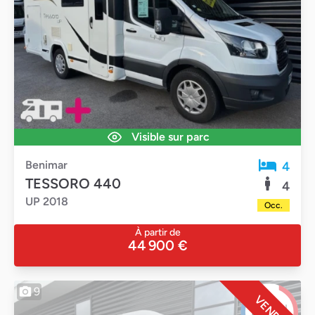
Visible sur parc
Benimar
4
TESSORO 440
4
UP 2018
Occ.
À partir de
44 900 €
9
VENDU