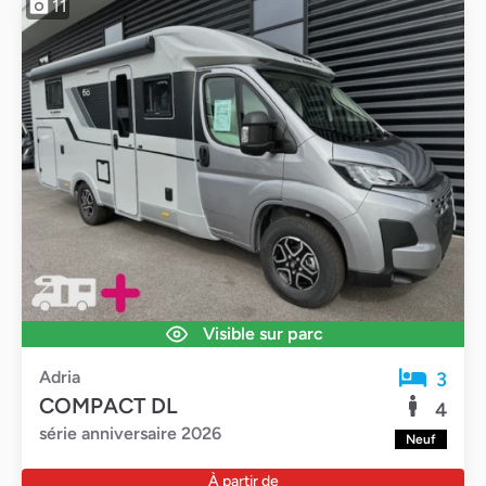
11
Visible sur parc
Adria
3
COMPACT DL
4
série anniversaire 2026
Neuf
À partir de