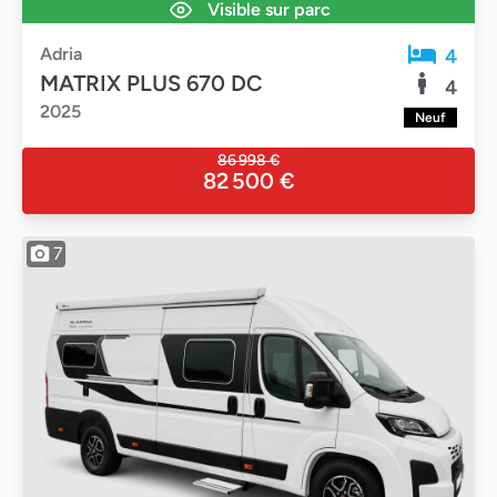
Visible sur parc
Adria
4
MATRIX PLUS 670 DC
4
2025
Neuf
86 998 €
82 500 €
7