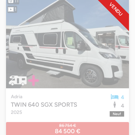
11
VENDU
1
Adria
4
TWIN 640 SGX SPORTS
4
2025
Neuf
86 754 €
84 500 €