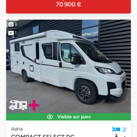
70 900 €
8
1
Visible sur parc
Adria
2