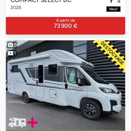
COMPACT SELECT DC
4
2026
Neuf
À partir de
73 900 €
DESTOCKAGE
9
1