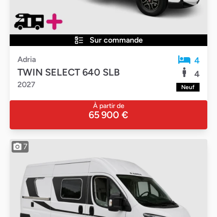
Sur commande
Adria
4
TWIN SELECT 640 SLB
4
2027
Neuf
À partir de
65 900 €
7